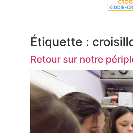
Étiquette :
croisill
Retour sur notre péripl