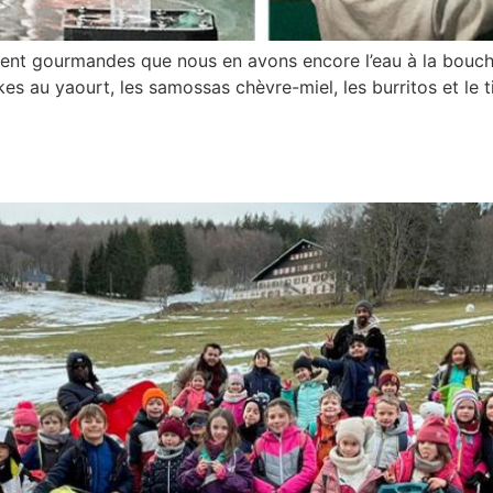
ent gourmandes que nous en avons encore l’eau à la bouche
akes au yaourt, les samossas chèvre-miel, les burritos et le 