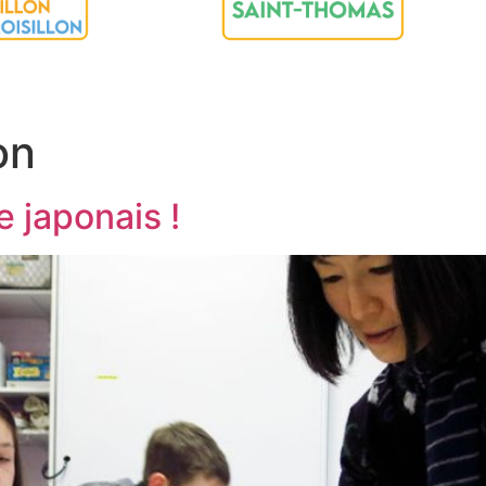
on
e japonais !